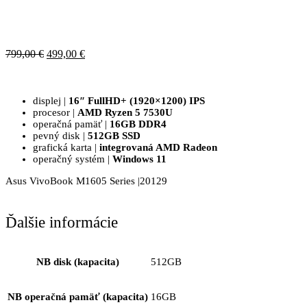
Pôvodná
Aktuálna
799,00
€
499,00
€
cena
cena
bola:
je:
799,00 €.
499,00 €.
displej |
16″ FullHD+ (1920×1200) IPS
procesor |
AMD Ryzen 5 7530U
operačná pamäť |
16GB DDR4
pevný disk |
512GB SSD
grafická karta |
integrovaná AMD Radeon
operačný systém |
Windows 11
Asus VivoBook M1605 Series |20129
Ďalšie informácie
NB disk (kapacita)
512GB
NB operačná pamäť (kapacita)
16GB