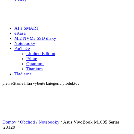
AI a SMART
eKasa
M.2 NVMe SSD disky
Notebooky
Počítače
Limited Edition
Prime
Quantum
Titanium
Tlačiarne
pre načítanie filtra vyberte kategóriu produktov
Domov
/
Obchod
/
Notebooky
/ Asus VivoBook M1605 Series
|20129