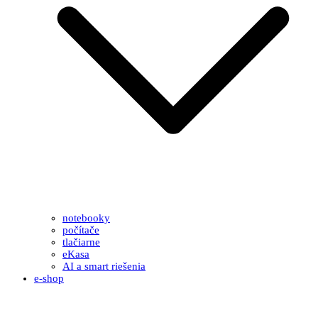
notebooky
počítače
tlačiarne
eKasa
AI a smart riešenia
e-shop