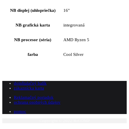
NB displej (uhlopriečka)
16"
NB grafická karta
integrovaná
NB procesor (séria)
AMD Ryzen 5
farba
Cool Silver
doinštalačný balík
zákaznícka karta
Reklamačný poriadok
ochrana osobných údajov
pomoc
Copyright © 2022 R-COMP
P