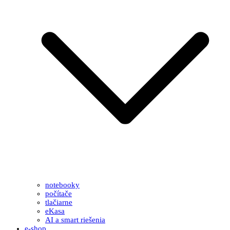
notebooky
počítače
tlačiarne
eKasa
AI a smart riešenia
e-shop