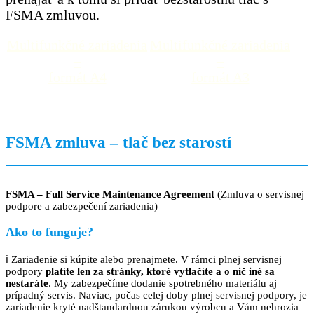
FSMA zmluvou.
Multifunkčné zariadenia
Multifunkčné zariadenia
–
–
formát A4
formát A3
FSMA zmluva – tlač bez starostí
FSMA – Full Service Maintenance Agreement
(Zmluva o servisnej
podpore a zabezpečení zariadenia)
Ako to funguje?
ℹ️ Zariadenie si kúpite alebo prenajmete. V rámci plnej servisnej
podpory
platíte len za stránky, ktoré vytlačíte a o nič iné sa
nestaráte
. My zabezpečíme dodanie spotrebného materiálu aj
prípadný servis. Naviac, počas celej doby plnej servisnej podpory, je
zariadenie kryté nadštandardnou zárukou výrobcu a Vám nehrozia