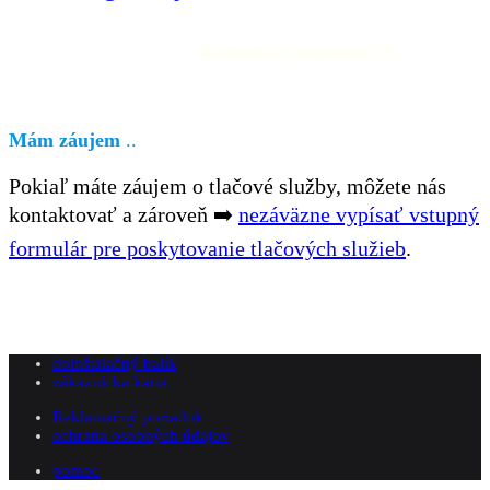
Kontaktujte ma prosím Vy
Mám záujem
..
Pokiaľ máte záujem o tlačové služby, môžete nás
kontaktovať a zároveň ➡️
nezáväzne vypísať vstupný
formulár pre poskytovanie tlačových služieb
.
doinštalačný balík
zákaznícka karta
Reklamačný poriadok
ochrana osobných údajov
pomoc