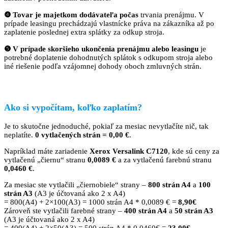
❹ Tovar je majetkom dodávateľa počas
trvania prenájmu. V
prípade leasingu prechádzajú vlastnícke práva na zákazníka až po
zaplatenie poslednej extra splátky za odkup stroja.
❺ V prípade skoršieho ukončenia prenájmu alebo leasingu
je
potrebné doplatenie dohodnutých splátok s odkupom stroja alebo
iné riešenie podľa vzájomnej dohody oboch zmluvných strán.
Ako si vypočítam, koľko zaplatím?
Je to skutočne jednoduché, pokiaľ za mesiac nevytlačíte nič, tak
neplatíte.
0 vytlačených strán = 0,00 €
.
Napríklad máte zariadenie
Xerox Versalink C7120
, kde sú ceny za
vytlačenú „čiernu“ stranu
0,0089 €
a za vytlačenú farebnú stranu
0,0460 €
.
Za mesiac ste vytlačili „čiernobiele“ strany –
800
strán A4
a
100
strán A3
(A3 je účtovaná ako 2 x A4)
= 800(A4) + 2×100(A3) = 1000 strán A4 * 0,0089 € =
8,90€
Zároveň ste vytlačili farebné strany –
400 strán A4
a
50 strán A3
(A3 je účtovaná ako 2 x A4)
= 400(A4) + 2×50(A3) = 500 strán A4 * 0,0460€ =
23,00€