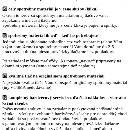
2️⃣ celý spotrebný materiál je v cene služby (kliku)
Okrem tonerov sú spotrebným materiálom aj tlačové valce,
zapekanie a iné časti tlačiarne..
Spotrebný materiál, ktorý nie je v cene kliku je papier a spinky.
3️⃣ spotrebný materiál ihneď – keď ho potrebujete
Jednoducho si objednáte pohodlne cez web rozhranie (alebo Vám
s tým pomôžeme) a spotrebný materiál Vám doručíme do 2-5
pracovných dní na miesto prevádzky tlačiarne bez poplatkov.
Pri zariadení môžete mať vždy 1ks tonera „naviac“ pripravený na
okamžitú výmenu (tento samozrejme tiež neplatíte)
4️⃣ kvalitná tlač na originálnom spotrebnom materiáli
Najvyššiu kvalitu tlače Vám zabezpečí originálny spotrebný materiál
(iný v FSMA nedodávame)
5️⃣ kompletný hardvérový servis bez ďalších nákladov – viac ako
bežná záruka
Počas trvania zmluvy je na zariadenie poskytovaná nadštandardná
záruka – všetky nevyhnutné hardvérové zásahy pre nepretržitý chod
zariadenia sú poskytované bez dodatočných poplatkov
s garantovaným termínom opravy na mieste prevádzky tlačiarne –
podľa chyby a aktuálneho vyťaženia technika – ihneď alebo