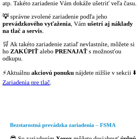
atp. Takéto zariadenie Vám dokáže ušetriť veľa času.
💡
správne zvolené zariadenie podľa jeho
prevádzkového vyťaženia
, Vám
ušetrí aj náklady
na tlač a servis
.
🛒 Ak takéto zariadenie zatiaľ nevlastníte, môžete si
ho
ZAKÚPIŤ
alebo
PRENAJAŤ
s možnosťou
odkupu.
⚡Aktuálnu
akciovú ponuku
nájdete nižšie v sekcii ⬇️
Zariadenia pre tlač
.
Bezstarostná prevádzka zariadenia
–
FSMA
😎 So zariadením
Xerox
môžete dosiahnuť
úplnú