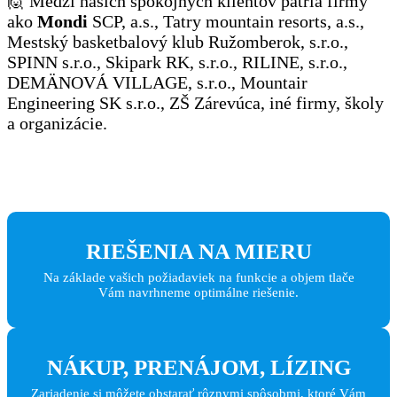
🙋 Medzi našich spokojných klientov patria firmy
ako
Mondi
SCP, a.s., Tatry mountain resorts, a.s.,
Mestský basketbalový klub Ružomberok, s.r.o.,
SPINN s.r.o., Skipark RK, s.r.o., RILINE, s.r.o.,
DEMÄNOVÁ VILLAGE, s.r.o., Mountair
Engineering SK s.r.o., ZŠ Zárevúca, iné firmy, školy
a organizácie.
RIEŠENIA NA MIERU
Na základe vašich požiadaviek na funkcie a objem tlače
Vám navrhneme optimálne riešenie.
NÁKUP, PRENÁJOM, LÍZING
Zariadenie si môžete obstarať rôznymi spôsobmi, ktoré Vám