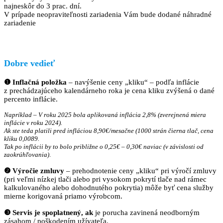
najneskôr do 3 prac. dní.
V prípade neopraviteľnosti zariadenia Vám bude dodané náhradné
zariadenie
Dobre vedieť
❶ Inflačná položka
– navýšenie ceny „kliku“ – podľa inflácie
z prechádzajúceho kalendárneho roka je cena kliku zvýšená o dané
percento inflácie.
Napríklad – V roku 2025 bola aplikovaná inflácia 2,8% (zverejnená miera
inflácie v roku 2024).
Ak ste teda platili pred infláciou 8,90€/mesačne (1000 strán čierna tlač, cena
kliku 0,0089.
Tak po inflácii by to bolo približne o 0,25€ – 0,30€ naviac (v závislosti od
zaokrúhľovania)
.
❷ Výročie zmluvy
– prehodnotenie ceny „kliku“ pri výročí zmluvy
(pri veľmi nízkej tlači alebo pri vysokom pokrytí tlače nad rámec
kalkulovaného alebo dohodnutého pokrytia) môže byť cena služby
mierne korigovaná priamo výrobcom.
❸ Servis je spoplatnený, ak
je porucha zavinená neodborným
zásahom / poškodením užívateľa.