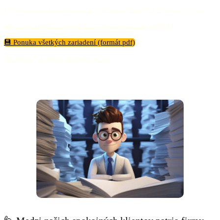
Tlač bez starostí
Zariadenia – kúpa, prenájom, fsma
FSMA zmluva – čo to je?
Akciová ponuka tlačiarní A4
Akciová ponuka zariadení MFP A4
Akciová ponuka zariadení MFP A3
💾 Ponuka všetkých zariadení (formát pdf)
Pre aktuálnych klientov
Kontaktujte nás