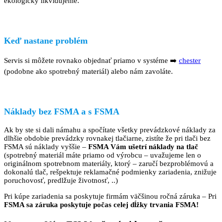
ekologicky likvidujeme.
Keď nastane problém
Servis si môžete rovnako objednať priamo v systéme ➡️
chester
(podobne ako spotrebný materiál) alebo nám zavoláte.
Náklady bez FSMA a s FSMA
Ak by ste si dali námahu a spočítate všetky prevádzkové náklady za
dlhšie obdobie prevádzky rovnakej tlačiarne, zistíte že pri tlači bez
FSMA sú náklady vyššie –
FSMA Vám ušetrí náklady na tlač
(spotrebný materiál máte priamo od výrobcu – uvažujeme len o
originálnom spotrebnom materiály, ktorý – zaručí bezproblémovú a
dokonalú tlač, rešpektuje reklamačné podmienky zariadenia, znižuje
poruchovosť, predlžuje životnosť, ..)
Pri kúpe zariadenia sa poskytuje firmám väčšinou ročná záruka – Pri
FSMA sa záruka poskytuje počas celej dĺžky trvania FSMA!