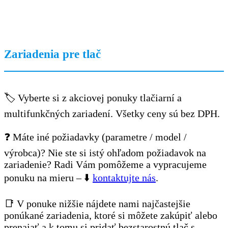
Zariadenia pre tlač
🏷️ Vyberte si z akciovej ponuky tlačiarní a
multifunkčných zariadení. Všetky ceny sú bez DPH.
❓ Máte iné požiadavky (parametre / model /
výrobca)? Nie ste si istý ohľadom požiadavok na
zariadenie? Radi Vám pomôžeme a vypracujeme
ponuku na mieru – ⬇️
kontaktujte nás
.
📑 V ponuke nižšie nájdete nami najčastejšie
ponúkané zariadenia, ktoré si môžete zakúpiť alebo
prenajať a k tomu si pridať bezstarostnú tlač s