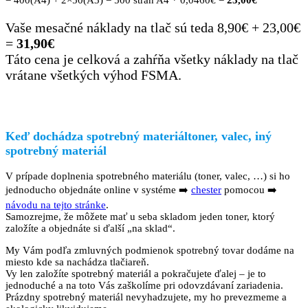
Vaše mesačné náklady na tlač sú teda 8,90€ + 23,00€
=
31,90€
Táto cena je celková a zahŕňa všetky náklady na tlač
vrátane všetkých výhod FSMA.
Keď dochádza spotrebný materiáltoner, valec, iný
spotrebný materiál
V prípade doplnenia spotrebného materiálu (toner, valec, …) si ho
jednoducho objednáte online v systéme ➡️
chester
pomocou ➡️
návodu na tejto stránke
.
Samozrejme, že môžete mať u seba skladom jeden toner, ktorý
založíte a objednáte si ďalší „na sklad“.
My Vám podľa zmluvných podmienok spotrebný tovar dodáme na
miesto kde sa nachádza tlačiareň.
Vy len založíte spotrebný materiál a pokračujete ďalej – je to
jednoduché a na toto Vás zaškolíme pri odovzdávaní zariadenia.
Prázdny spotrebný materiál nevyhadzujete, my ho prevezmeme a