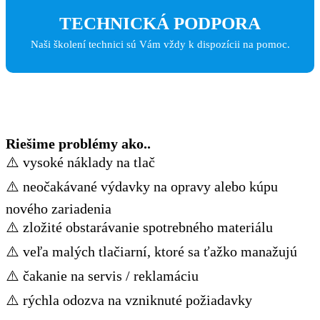
TECHNICKÁ PODPORA
Naši školení technici sú Vám vždy k dispozícii na pomoc.
Riešime problémy ako..
⚠️ vysoké náklady na tlač
⚠️ neočakávané výdavky na opravy alebo kúpu
nového zariadenia
⚠️ zložité obstarávanie spotrebného materiálu
⚠️ veľa malých tlačiarní, ktoré sa ťažko manažujú
⚠️ čakanie na servis / reklamáciu
⚠️ rýchla odozva na vzniknuté požiadavky