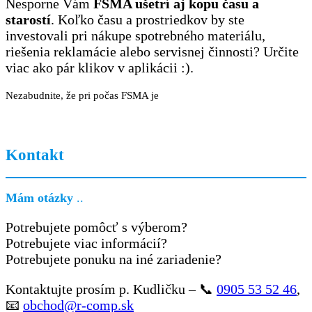
Nesporne Vám
FSMA ušetrí aj kopu času
a
starostí
. Koľko času a prostriedkov by ste
investovali pri nákupe spotrebného materiálu,
riešenia reklamácie alebo servisnej činnosti? Určite
viac ako pár klikov v aplikácii :).
Nezabudnite, že pri počas FSMA je
Kontakt
Mám otázky
..
Potrebujete pomôcť s výberom?
Potrebujete viac informácií?
Potrebujete ponuku na iné zariadenie?
Kontaktujte prosím p. Kudličku – 📞
0905 53 52 46
,
📧
obchod@r-comp.sk