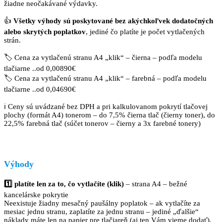
žiadne neočakávané výdavky.
👍
Všetky výhody sú poskytované bez akýchkoľvek dodatočných
alebo skrytých poplatkov
, jediné čo platíte je počet vytlačených
strán.
🏷️ Cena za vytlačenú stranu A4 „klik“ – čierna – podľa modelu
tlačiarne ..od 0,00890€
🏷️ Cena za vytlačenú stranu A4 „klik“ – farebná – podľa modelu
tlačiarne ..od 0,04690€
ℹ️ Ceny sú uvádzané bez DPH a pri kalkulovanom pokrytí tlačovej
plochy (formát A4) tonerom – do 7,5% čierna tlač (čierny toner), do
22,5% farebná tlač (súčet tonerov – čierny a 3x farebné tonery)
Výhody
1️⃣ platíte len za to, čo vytlačíte
(klik)
– strana A4 – bežné
kancelárske pokrytie
Neexistuje žiadny mesačný paušálny poplatok – ak vytlačíte za
mesiac jednu stranu, zaplatíte za jednu stranu – jediné „ďalšie“
náklady máte len na papier pre tlačiareň (aj ten Vám vieme dodať).