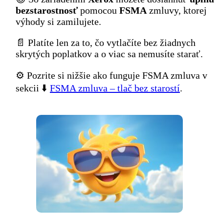
bezstarostnosť
pomocou
FSMA
zmluvy, ktorej
výhody si zamilujete.
📄 Platíte len za to, čo vytlačíte bez žiadnych
skrytých poplatkov a o viac sa nemusíte starať.
⚙️ Pozrite si nižšie ako funguje FSMA zmluva v
sekcii ⬇️
FSMA zmluva – tlač bez starostí
.