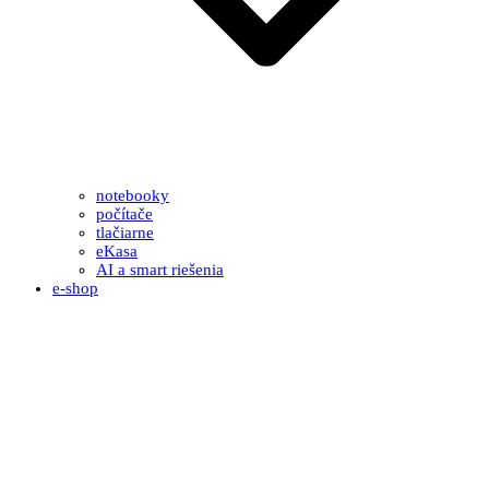
notebooky
počítače
tlačiarne
eKasa
AI a smart riešenia
e-shop