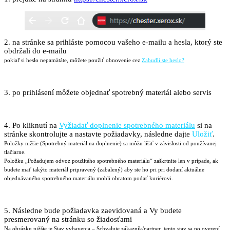
2. na stránke sa prihláste pomocou vašeho e-mailu a hesla, ktorý ste
obdržali do e-mailu
pokiaľ si heslo nepamätáte, môžete použiť obnovenie cez
Zabudli ste heslo?
3. po prihlásení môžete objednať spotrebný materiál alebo servis
4. Po kliknutí na
Vyžiadať doplnenie spotrebného materiálu
si na
stránke skontrolujte a nastavte požiadavky, následne dajte
Uložiť
.
Položky nižšie (Spotrebný materiál na doplnenie) sa môžu líšiť v závislosti od používanej
tlačiarne.
Položku „Požadujem odvoz použitého spotrebného materiálu“ zaškrtnite len v prípade, ak
budete mať takýto materiál pripravený (zabalený) aby ste ho pri pri dodaní aktuálne
objednávaného spotrebného materiálu mohli obratom podať kuriérovi.
5. Následne bude požiadavka zaevidovaná a Vy budete
presmerovaný na stránku so žiadosťami
Na obrázku nižšie je Stav vybavenia – Schvaluje zákazník/partner, tento stav sa po overení