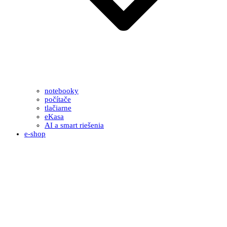
notebooky
počítače
tlačiarne
eKasa
AI a smart riešenia
e-shop