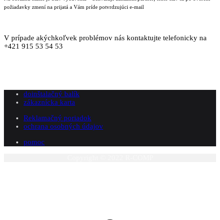
požiadavky zmení na prijatá a Vám príde potvrdzujúci e-mail
V prípade akýchkoľvek problémov nás kontaktujte telefonicky na
+421 915 53 54 53
doinštalačný balík
zákaznícka karta
Reklamačný poriadok
ochrana osobných údajov
pomoc
Copyright © 2022 R-COMP
P
n
z