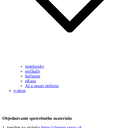
notebooky
počítače
tlačiarne
eKasa
AI a smart riešenia
e-shop
Objednávanie spotrebného materiálu
1. prejdite na stránku
https://chester.xerox.sk