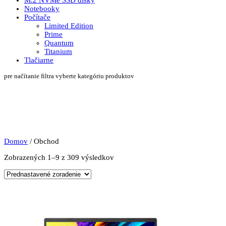
M.2 NVMe SSD disky
Notebooky
Počítače
Limited Edition
Prime
Quantum
Titanium
Tlačiarne
pre načítanie filtra vyberte kategóriu produktov
Domov
/ Obchod
Zobrazených 1–9 z 309 výsledkov