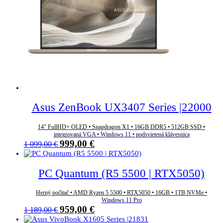
Asus ZenBook UX3407 Series |22000
14" FullHD+ OLED • Snapdragon X1 • 16GB DDR5 • 512GB SSD •
integrovaná VGA • Windows 11 • podsvietená klávesnica
Pôvodná
Aktuálna
999,00
€
1 099,00
€
cena
cena
bola:
je:
1
999,00 €.
PC Quantum (R5 5500 | RTX5050)
099,00 €.
Herný počítač • AMD Ryzen 5 5500 • RTX5050 • 16GB • 1TB NVMe •
Windows 11 Pro
Pôvodná
Aktuálna
959,00
€
1 189,00
€
cena
cena