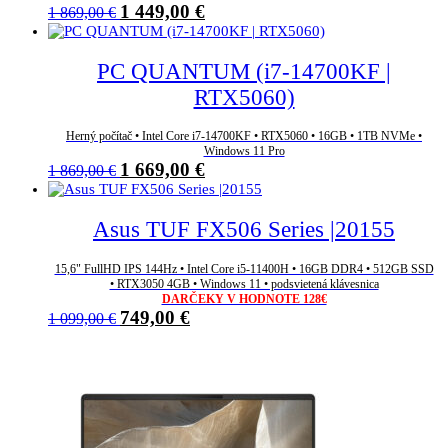
Pôvodná
Aktuálna
1 449,00
€
1 869,00
€
cena
cena
bola:
je:
1
1
PC QUANTUM (i7-14700KF |
869,00 €.
449,00 €.
RTX5060)
Herný počítač • Intel Core i7-14700KF • RTX5060 • 16GB • 1TB NVMe •
Windows 11 Pro
Pôvodná
Aktuálna
1 669,00
€
1 869,00
€
cena
cena
bola:
je:
1
1
Asus TUF FX506 Series |20155
869,00 €.
669,00 €.
15,6" FullHD IPS 144Hz • Intel Core i5-11400H • 16GB DDR4 • 512GB SSD
• RTX3050 4GB • Windows 11 • podsvietená klávesnica
DARČEKY V HODNOTE 128€
Pôvodná
Aktuálna
749,00
€
1 099,00
€
cena
cena
bola:
je:
1
749,00 €.
099,00 €.