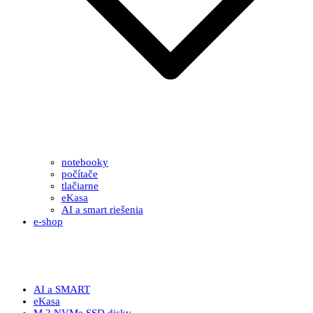
notebooky
počítače
tlačiarne
eKasa
AI a smart riešenia
e-shop
AI a SMART
eKasa