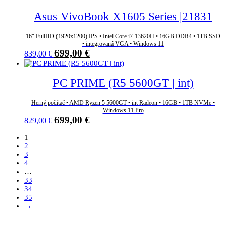
bola:
je:
1
959,00 €.
Asus VivoBook X1605 Series |21831
189,00 €.
16" FullHD (1920x1200) IPS • Intel Core i7-13620H • 16GB DDR4 • 1TB SSD
• integrovaná VGA • Windows 11
Pôvodná
Aktuálna
699,00
€
839,00
€
cena
cena
bola:
je:
839,00 €.
699,00 €.
PC PRIME (R5 5600GT | int)
Herný počítač • AMD Ryzen 5 5600GT • int Radeon • 16GB • 1TB NVMe •
Windows 11 Pro
Pôvodná
Aktuálna
699,00
€
829,00
€
cena
cena
bola:
je:
1
829,00 €.
699,00 €.
2
3
4
…
33
34
35
→