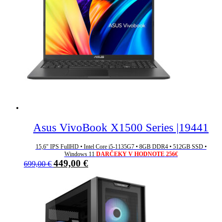
Asus VivoBook X1500 Series |19441
15,6" IPS FullHD • Intel Core i5-1135G7 • 8GB DDR4 • 512GB SSD •
Windows 11
DARČEKY V HODNOTE 256€
Pôvodná
Aktuálna
449,00
€
699,00
€
cena
cena
bola:
je:
699,00 €.
449,00 €.