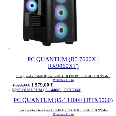
PC QUANTUM (R5 7600X |
RX9060XT)
Herný počítač • AMD Ryzen 5 7600X • RX9060XT • 16GB • 1TB NVMe •
Windows 11 Pro
Pôvodná
Aktuálna
1 579,00
€
1 829,00
€
cena
cena
bola:
je:
1
1
PC QUANTUM (i5-14400F | RTX5060)
829,00 €.
579,00 €.
Herný počítač • Intel Core i5-14400F • RTX5060 • 16GB • 1TB NVMe •
Windows 11 Pro