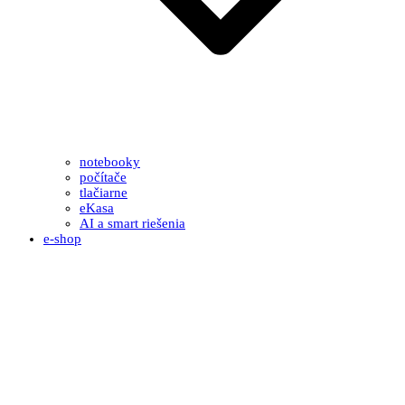
notebooky
počítače
tlačiarne
eKasa
AI a smart riešenia
e-shop