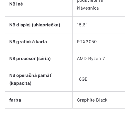
podsvietená
NB iné
klávesnica
NB displej (uhlopriečka)
15,6"
NB grafická karta
RTX3050
NB procesor (séria)
AMD Ryzen 7
NB operačná pamäť
16GB
(kapacita)
farba
Graphite Black