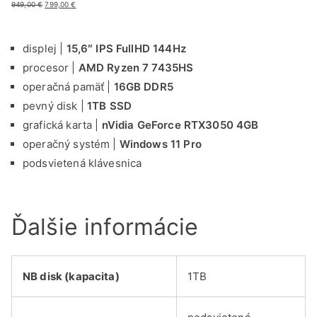
P
A
949,00
€
799,00
€
ô
k
v
t
o
u
displej |
15,6″ IPS FullHD 144Hz
d
á
procesor |
AMD Ryzen 7 7435HS
n
l
á
n
operačná pamäť |
16GB DDR5
c
a
pevný disk |
1TB SSD
e
c
n
e
grafická karta |
nVidia GeForce RTX3050 4GB
a
n
operačný systém |
Windows 11 Pro
b
a
o
j
podsvietená klávesnica
l
e
a
:
:
7
9
9
Ďalšie informácie
4
9
9
,
,
0
0
0
0
NB disk (kapacita)
1TB
€
€
.
.