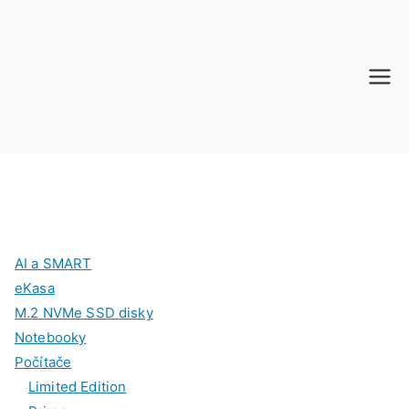
Prejsť
na
obsah
R-
Počíta
če pre
C
celú
rodinu
O
M
AI a SMART
P
eKasa
M.2 NVMe SSD disky
Notebooky
Počítače
Limited Edition