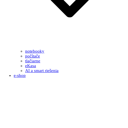
notebooky
počítače
tlačiarne
eKasa
AI a smart riešenia
e-shop