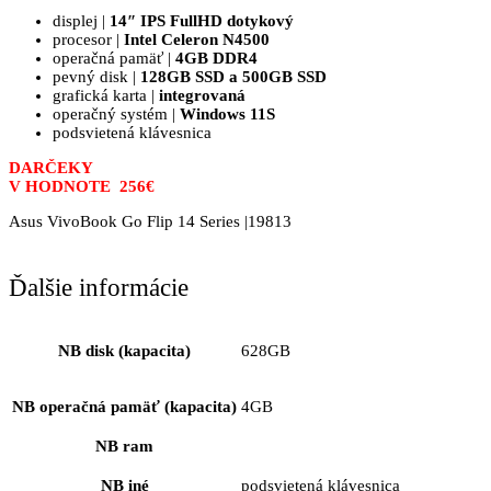
569,00 €.
459,00 €.
displej |
14″ IPS FullHD dotykový
procesor |
Intel Celeron N4500
operačná pamäť |
4GB DDR4
pevný disk |
128GB SSD a 500GB SSD
grafická karta |
integrovaná
operačný systém |
Windows 11S
podsvietená klávesnica
DARČEKY
V HODNOTE 256€
Asus VivoBook Go Flip 14 Series |19813
Ďalšie informácie
NB disk (kapacita)
628GB
NB operačná pamäť (kapacita)
4GB
NB ram
NB iné
podsvietená klávesnica