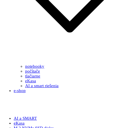
notebooky
počítače
tlačiarne
eKasa
AI a smart riešenia
e-shop
AI a SMART
eKasa