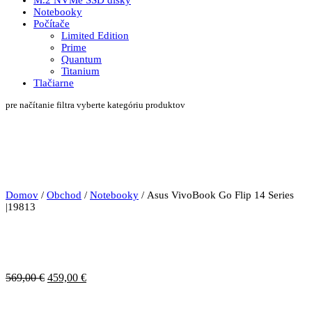
M.2 NVMe SSD disky
Notebooky
Počítače
Limited Edition
Prime
Quantum
Titanium
Tlačiarne
pre načítanie filtra vyberte kategóriu produktov
Domov
/
Obchod
/
Notebooky
/ Asus VivoBook Go Flip 14 Series
|19813
Pôvodná
Aktuálna
569,00
€
459,00
€
cena
cena
bola:
je: