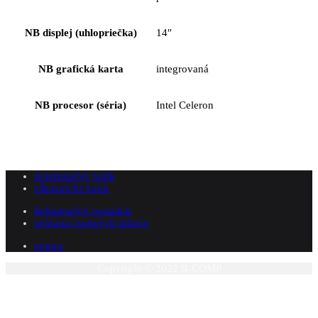
NB displej (uhlopriečka)
14″
NB grafická karta
integrovaná
NB procesor (séria)
Intel Celeron
doinštalačný balík
zákaznícka karta
Reklamačný poriadok
ochrana osobných údajov
pomoc
Copyright © 2022 R-COMP
P
n
z