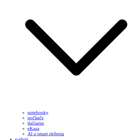
notebooky
počítače
tlačiarne
eKasa
AI a smart riešenia
e-shop