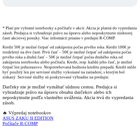
* Platí pre vybrané notebooky a počítače v akcii. Akcia je platná do vypredania
zásob. Predajca si vyhradzuje právo na úpravu alebo neposkytnutie niektorej
časti akciovej ponuky. Viac informácii priamo v predajni R-COMP.
Kredit 50€ je možné čerpať od zakúpenia počas prvého roka. Kredit 100€ je
rozdelený na dve časti. Prvú časť – 50€ je možné čerpať od zakúpenia počas
prvého roka a druhú časť – 50€ je možné čerpať počas druhého roka od
zakúpenia notebooku alebo počítača. Kredit, resp. každú jeho časť, je možné
čerpať len jednorazovo. Nespotrebovaná hodnota kreditu prepadá. Kredit môže
byť použitý len pre servisné služby vykonané na zariadení, s ktorým bol
získaný. Servisné služby sú poskytované výhradne na predajni.
Darčeky nie je možné vymáhať súdnou cestou. Predajca si
vyhradzuje právo na úpravu obsahu darčekov alebo ich
neposkytnutie podľa vlastného uváženia. Akcia trvá do vypredania
zásob.
🔥 Výpredaj notebookov
Navigácia
ASUS ZAKU II EDITION
Počítače R-COMP
v
článku