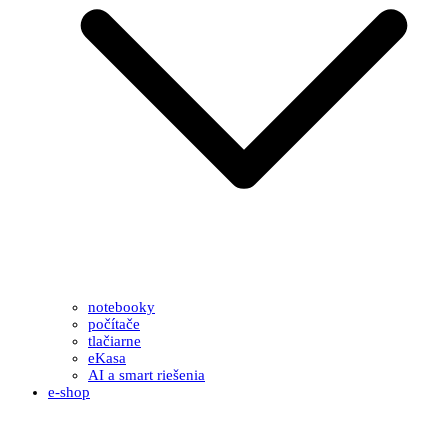
notebooky
počítače
tlačiarne
eKasa
AI a smart riešenia
e-shop