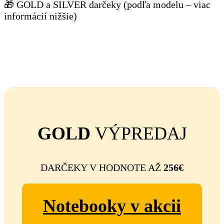
🎁 GOLD a SILVER darčeky (podľa modelu – viac
informácií nižšie)
GOLD
VÝPREDAJ
DARČEKY V HODNOTE AŽ
256€
Notebooky v akcii