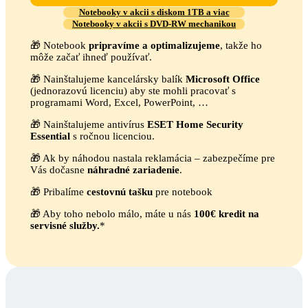
Notebooky v akcii s diskom 1TB a viac
Notebooky v akcii s DVD-RW mechanikou
🎁 Notebook
pripravíme a optimalizujeme
, takže ho
môže začať ihneď používať.
🎁 Nainštalujeme kancelársky balík
Microsoft Office
(jednorazovú licenciu) aby ste mohli pracovať s
programami Word, Excel, PowerPoint, …
🎁 Nainštalujeme antivírus
ESET Home Security
Essential
s ročnou licenciou.
🎁 Ak by náhodou nastala reklamácia – zabezpečíme pre
Vás dočasne
náhradné zariadenie
.
🎁 Pribalíme
cestovnú tašku
pre notebook
🎁 Aby toho nebolo málo, máte u nás
100€ kredit na
servisné služby.
*