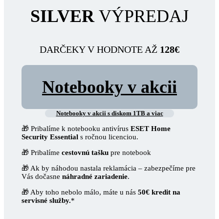
SILVER
VÝPREDAJ
DARČEKY V HODNOTE AŽ
128€
Notebooky v akcii
Notebooky v akcii s diskom 1TB a viac
🎁 Pribalíme k notebooku antivírus
ESET Home
Security Essential
s ročnou licenciou.
🎁 Pribalíme
cestovnú tašku
pre notebook
🎁 Ak by náhodou nastala reklamácia – zabezpečíme pre
Vás dočasne
náhradné zariadenie
.
🎁 Aby toho nebolo málo, máte u nás
50€ kredit na
servisné služby.
*