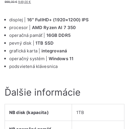
P
A
999,00
€
949,00
€
ô
k
v
t
o
u
displej |
16″ FullHD+ (1920×1200) IPS
d
á
procesor |
AMD Ryzen AI 7 350
n
l
á
n
operačná pamäť |
16GB DDR5
c
a
pevný disk |
1TB SSD
e
c
n
e
grafická karta |
integrovaná
a
n
operačný systém |
Windows 11
b
a
o
j
podsvietená klávesnica
l
e
a
:
:
9
9
4
Ďalšie informácie
9
9
9
,
,
0
0
0
0
NB disk (kapacita)
1TB
€
€
.
.