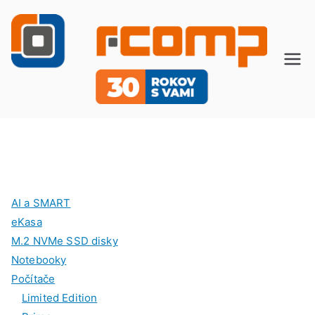
Prejsť
na
obsah
R-
Počíta
če pre
C
celú
rodinu
O
M
AI a SMART
P
eKasa
M.2 NVMe SSD disky
Notebooky
Počítače
Limited Edition