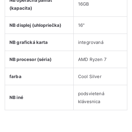
NB operačná pamäť
16GB
(kapacita)
NB displej (uhlopriečka)
16"
NB grafická karta
integrovaná
NB procesor (séria)
AMD Ryzen 7
farba
Cool Silver
podsvietená
NB iné
klávesnica